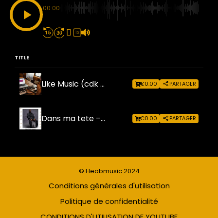
00:00
1X
TITLE
Like Music (cdk Mix) (ft. Phasenwandler)
€0.00
PARTAGER
Dans ma tete – 110bpm – preview
€0.00
PARTAGER
© Heobmusic 2024
Conditions générales d'utilisation
Politique de confidentialité
CONDITIONS D'UTILISATION DE YOUTUBE